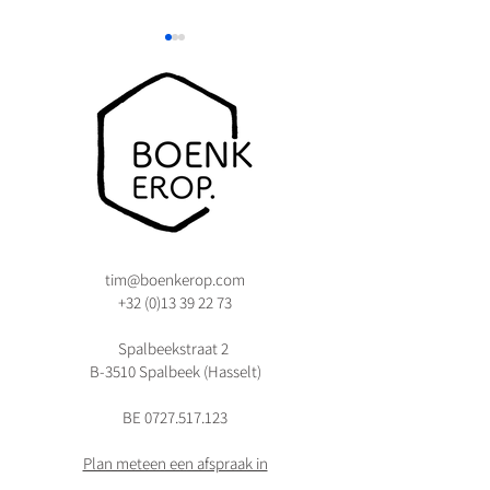
Moet ik iets doen met SEO of is dat te
Hoe een contentkalend
technisch?
stress vervangt door st
klanten)
tim@boenkerop.com
+32 (0)13 39 22 73
Spalbeekstraat 2
B-3510 Spalbeek (Hasselt)
BE
0727.517.123
Plan meteen een afspraak in