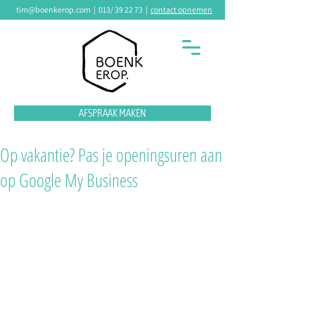
tim@boenkerop.com
|
013/ 39 22 73
|
contact opnemen
AFSPRAAK MAKEN
Op vakantie? Pas je openingsuren aan
op Google My Business