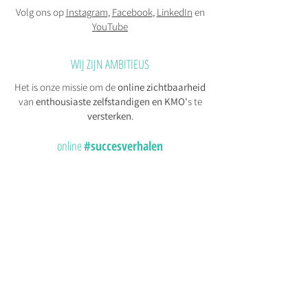
Volg on
s op
Instagram
,
Facebook
,
LinkedIn
en
YouTube
WIJ ZIJN AMBITIEUS
Het is onze missie om de
online zichtbaarheid
van
enthousiaste zelfstandigen en KMO'
s te
versterken
.
online
#succesve
rhalen
ONZE DIENSTEN
Betaalbare Websites
Digital Signage​
Online Strategie
Digitale Content